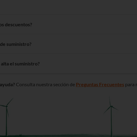
 una factura de luz de tu compañía actual para obtener el número
los descuentos?
n puedes llamar gratuitamente al
, pedir que te llamemos
900825336
as te aplicamos el descuento en tu línea de Euskaltel automáticamen
 de suministro?
e aplique puedes llamar a atención al cliente.
r la instalación ni tocar nada en la vivienda. El cambio se realiza
alta el suministro?
 cambio de potencia, sí es posible que te corten la luz unos 5 minuto
ar de potencia, no de compañía).
rica suele ser un proceso sencillo y rápido. Normalmente se compl
 ayuda?
Consulta nuestra sección de
Preguntas Frecuentes
para 
sotros (depende directamente de tu distribuidora). Solo en contad