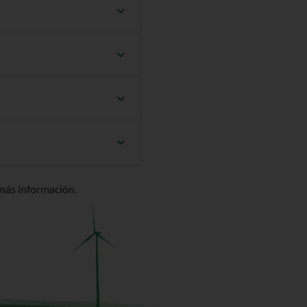
 CUPS y contratar online en
 o acudir a tu tienda
te. Si quieres cambiar de
 de forma automática en la
s para realizar el ajuste
eta en pocos días desde la
más información.
as ocasiones, podría tardar