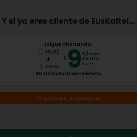
Y si ya eres cliente de Euskaltel...
¡Sigue ahorrando!
9
6€
LUZ
€/mes
+
de dto.
IVA incl.
3€
GAS
En tu factura de teléfono
YA SOY CLIENTE EUSKALTEL