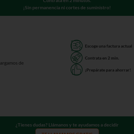
Contrata en 2 minutos.
¡Sin permanencia ni cortes de suministro!
Escoge una factura actual
Contrata en 2 min.
cargamos de
¡Prepárate para ahorrar!
¿Tienes dudas? Llámanos y te ayudamos a decidir