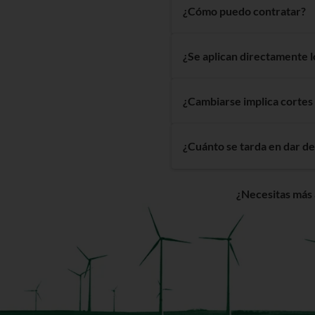
¿Cómo puedo contratar?
Tan sólo tienes que escoger
¿Se aplican directamente 
tan sólo 2 minutos. Tambié
Euskaltel más cercana.
Al contratar la luz y/o el g
¿Cambiarse implica cortes
línea a la que quieres que s
No. No es necesario modifica
¿Cuánto se tarda en dar de 
distribuidora. Si realizas un
(pero esto ocurre por cambi
El cambio de compañía eléct
¿Necesitas más
firma de tu contrato con no
hasta un par de semanas.