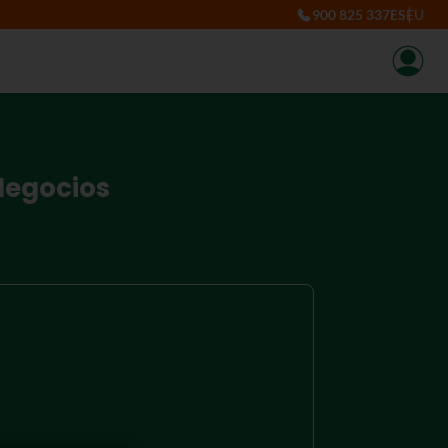
900 825 337
ES
EU
Negocios