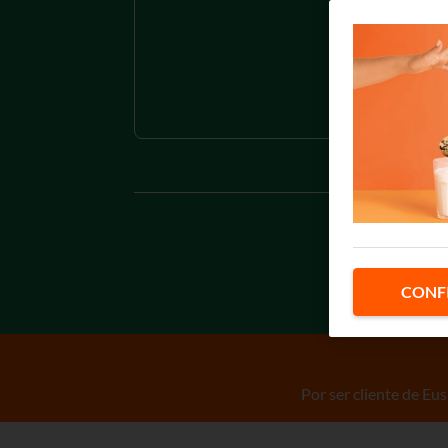
Tramo 
Tramo 
A los pre
CONF
Por ser cliente de Eus