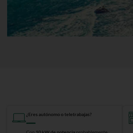
¿Eres autónomo o teletrabajas?
Con
10 kW de potencia
probablemente