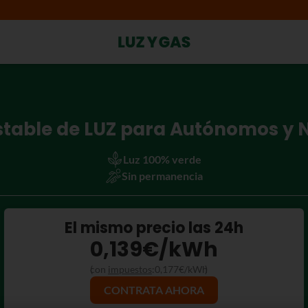
Estable de LUZ para Autónomos y 
Luz 100% verde
Sin permanencia
El mismo precio las 24h
0,139
€/kWh
con
impuestos
:
0,177
€/kWh
CONTRATA AHORA