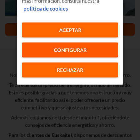
más información, consulta nuestra
política de cookies
DESCUBRE NUESTRO PROYECTO
ACEPTAR
CONFIGURAR
100% Económica
RECHAZAR
Nos preocupamos por el medioambiente y por tu ahorro.
Te ofrecemos un precio de la energía ajustado al mercado.
Esto es posible gracias a que tenemos una estructura muy
eficiente, facilitando así el poder ofrecerte un precio
competitivo y que se ajuste a tus necesidades.
Además, cuidamos de ti desde el minuto 1, ofreciéndote
consejos de eficiencia energética y ahorro.
Para los
clientes de Euskaltel
, disponemos de descuentos