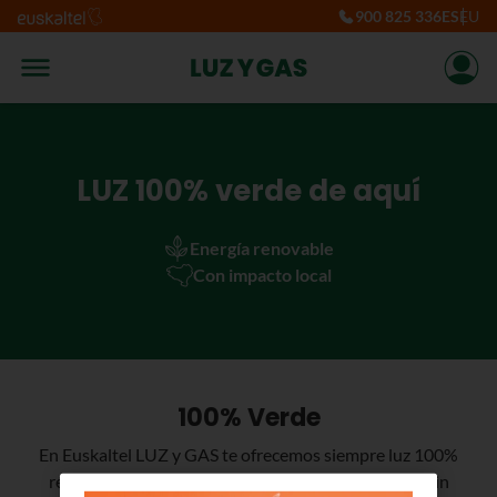
900 825 336
ES
EU
LUZ 100% verde de aquí
Energía renovable
Con impacto local
100% Verde
En Euskaltel LUZ y GAS te ofrecemos siempre luz 100%
renovable, producida en el territorio, económica y sin