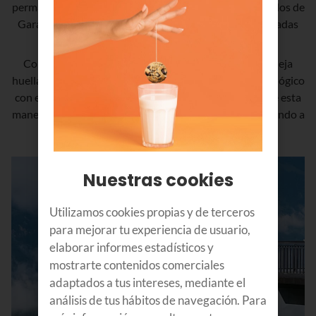
permanencia. Nos comprometemos a adquirir certificados de
Garantías De Origen renovables de instalaciones ubicadas
en nuestra zona.
Como sabemos que el consumo energético siempre deja
huella de carbono, hemos emprendido un proyecto ecológico
con el fin de repoblar bosques de nuestro territorio. De esta
manera, cada vez que consumas gas, estarás contribuyendo a
cuidar nuestro entorno.
Nuestras cookies
Utilizamos cookies propias y de terceros
para mejorar tu experiencia de usuario,
elaborar informes estadísticos y
mostrarte contenidos comerciales
adaptados a tus intereses, mediante el
análisis de tus hábitos de navegación. Para