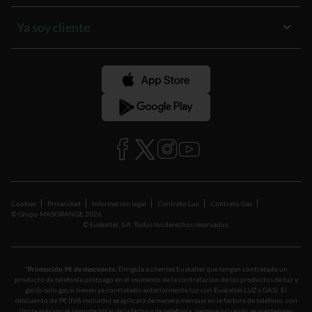
Condiciones descuento en telefonía
Plan Amigo
Ya soy cliente
Energía de aquí
Cómo ahorrar
Área de cliente
Compara tu factura de luz
App de Euskaltel Luz y Gas
Compensación Huella de Carbono
Blog
Cookies
Privacidad
Información legal
Contrato Luz
Contrato Gas
© Grupo MASORANGE 2026
© Euskaltel, S.A. Todos los derechos reservados.
*Promoción 9€ de descuento.
Dirigida a clientes Euskaltel que tengan contratado un
producto de telefonía postpago en el momento de la contratación de los productos de luz y
gas (o solo gas si tienen ya contratado anteriormente luz con Euskaltel LUZ y GAS). El
descuento de 9€ (IVA incluido) se aplicará de manera mensual en la factura de teléfono, con
límite máximo el importe total de la factura de telefonía, siempre y cuando se mantengan