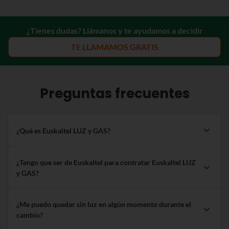
¿Tienes dudas? Llámanos y te ayudamos a decidir
TE LLAMAMOS GRATIS
Preguntas frecuentes
¿Qué es Euskaltel LUZ y GAS?
Euskaltel LUZ y GAS es el servicio de Euskaltel que ofrece luz
¿Tengo que ser de Euskaltel para contratar Euskaltel LUZ
100% verde y gas para hogares en el territorio. Todas nuestras
y GAS?
tarifas son sin permanencia. Además, llevamos a cabo
proyectos de reforestación, con el fin de compensar la huella
No. Cualquier usuario puede dar de alta la luz y/o el gas con
de carbono generada por el consumo de gas de nuestros
¿Me puedo quedar sin luz en algún momento durante el
Euskaltel LUZ y GAS, pero siendo cliente Euskaltel tendrás
clientes.
cambio?
acceso a numerosas ventajas y descuentos.