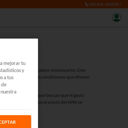
900 825 336
ES
EU
ra mejorar tu
tadísticos y
itas de técnicos ni papeleos innecesarios. Este
do si los precios y las condiciones que ofrecen
s a tus
s de
 nuestra
equeños empresarios que buscan que el gasto
el LUZ y GAS en la que el precio del kWh se
a de 15 kW.
CEPTAR