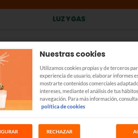
Nuestras cookies
on mi instalación actual?
Utilizamos cookies propias y de terceros pa
experiencia de usuario, elaborar informes es
para cambiarte a Euskaltel LUZ y GAS
. El cambio es rápido, sin vis
a posibilidad de contratar los servicios de otra compañía, sobre to
mostrarte contenidos comerciales adaptado
la actualidad.
intereses, mediante el análisis de tus hábito
navegación. Para más información, consulta
benefician a los particulares, también a los autónomos y a los p
política de cookies
a estos casos existe la tarifa para negocios y empresas de Euskalt
ento en el que se produzca el consumo, con una potencia máxim
IGURAR
RECHAZAR
A