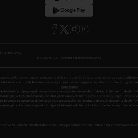
SORANGE 2026
© Euskaltel, S.A. Todos los derechos reservados.
to de telefonía postpago en el momento de la contratación de los productos de luz y gas (o solo gas 
e total de la factura de telefonía, siempre y cuando se mantengan activos los productos (luz, gas y te
condiciones
de telefonía postpago en el momento de la contratación del producto de luz. El descuento de 6€ (IVA 
se mantengan activos ambos productos (luz y teléfono) y el cliente esté al corriente de pago. Fecha de
de telefonía postpago en el momento de la contratación del producto de gas. El descuento de 3€ (IVA 
se mantengan activos ambos productos (gas y teléfono) y el cliente esté al corriente de pago. Fecha de
ectiva, S.L., comercializadora de electricidad y gas natural, con CIF B98670003 y domicilio social en