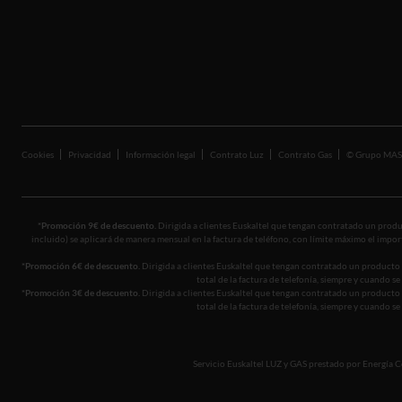
Compensación Huella de Carbono
Blog
Cookies
Privacidad
Información legal
Contrato Luz
Contrato Gas
© Grupo MA
*Promoción 9€ de descuento.
Dirigida a clientes Euskaltel que tengan contratado un produc
incluido) se aplicará de manera mensual en la factura de teléfono, con límite máximo el import
*Promoción 6€ de descuento.
Dirigida a clientes Euskaltel que tengan contratado un producto 
total de la factura de telefonía, siempre y cuando 
*Promoción 3€ de descuento.
Dirigida a clientes Euskaltel que tengan contratado un producto 
total de la factura de telefonía, siempre y cuando 
Servicio Euskaltel LUZ y GAS prestado por Energía Col