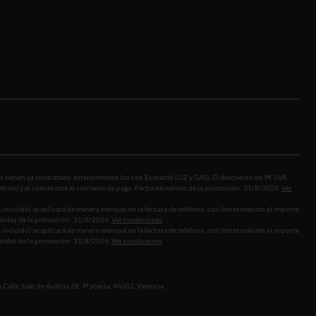
si tienen ya contratado anteriormente luz con Euskaltel LUZ y GAS). El descuento de 9€ (IVA
léfono) y el cliente esté al corriente de pago. Fecha de validez de la promoción: 31/8/2026.
Ver
incluido) se aplicará de manera mensual en la factura de teléfono, con límite máximo el importe
 validez de la promoción: 31/8/2026.
Ver condiciones
incluido) se aplicará de manera mensual en la factura de teléfono, con límite máximo el importe
 validez de la promoción: 31/8/2026.
Ver condiciones
 Calle Juan de Austria 28, 4ª planta, 46002, Valencia.