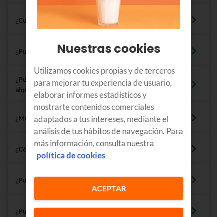
¿Cuánto tarda el cambio de compañía?
Nuestras cookies
¿Puede seguir cobrándome mi compañía anterior?
Utilizamos cookies propias y de terceros
¿Puedo pasarme a Euskaltel LUZ y GAS estando de
para mejorar tu experiencia de usuario,
alquiler?
elaborar informes estadísticos y
mostrarte contenidos comerciales
adaptados a tus intereses, mediante el
¿Me puedo cambiar con mi instalación actual?
análisis de tus hábitos de navegación. Para
más información, consulta nuestra
¿Cómo cambio el titular de un contrato?
política de cookies
¿Puedo cambiar la potencia al contratar?
ACEPTAR
¿Puedo contratar Euskaltel LUZ y GAS para un negocio?