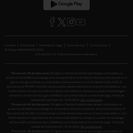
Blog
Cookies
Privacidad
Información legal
Contrato Luz
Contrato Gas
© Grupo MASORANGE 2026
© Euskaltel, S.A. Todos los derechos reservados.
*Promoción 9€ de descuento.
Dirigida a clientes Euskaltel que tengan contratado un
producto de telefonía postpago en el momento de la contratación de los productos de luz y
gas (o solo gas si tienen ya contratado anteriormente luz con Euskaltel LUZ y GAS). El
descuento de 9€ (IVA incluido) se aplicará de manera mensual en la factura de teléfono, con
límite máximo el importe total de la factura de telefonía, siempre y cuando se mantengan
activos los productos (luz, gas y teléfono) y el cliente esté al corriente de pago. Fecha de
validez de la promoción: 31/8/2026.
Ver condiciones
*Promoción 6€ de descuento.
Dirigida a clientes Euskaltel que tengan contratado un
producto de telefonía postpago en el momento de la contratación del producto de luz. El
descuento de 6€ (IVA incluido) se aplicará de manera mensual en la factura de teléfono, con
límite máximo el importe total de la factura de telefonía, siempre y cuando se mantengan
activos ambos productos (luz y teléfono) y el cliente esté al corriente de pago. Fecha de
validez de la promoción: 31/8/2026.
Ver condiciones
*Promoción 3€ de descuento.
Dirigida a clientes Euskaltel que tengan contratado un