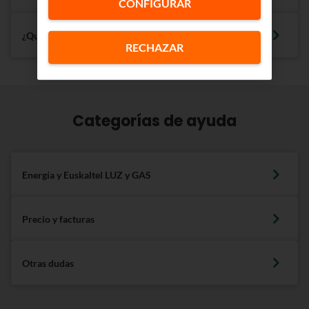
CONFIGURAR
¿Qué potencia necesita mi negocio?
RECHAZAR
Categorías de ayuda
Energía y Euskaltel LUZ y GAS
Precio y facturas
Otras dudas