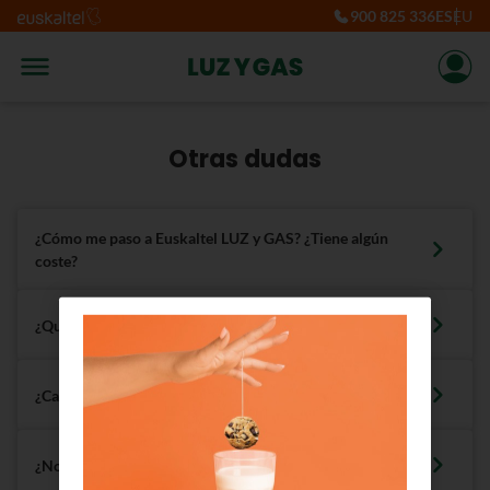
900 825 336
ES
EU
Otras dudas
¿Cómo me paso a Euskaltel LUZ y GAS? ¿Tiene algún
coste?
¿Qué es el CUPS?
¿Cambiarse implica cortes de suministro?
¿Notaré algún cambio en el suministro o en la lectura?