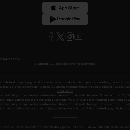
SORANGE 2026
© Euskaltel, S.A. Todos los derechos reservados.
to de telefonía postpago en el momento de la contratación de los productos de luz y gas (o solo gas 
e total de la factura de telefonía, siempre y cuando se mantengan activos los productos (luz, gas y te
condiciones
de telefonía postpago en el momento de la contratación del producto de luz. El descuento de 6€ (IVA 
se mantengan activos ambos productos (luz y teléfono) y el cliente esté al corriente de pago. Fecha de
de telefonía postpago en el momento de la contratación del producto de gas. El descuento de 3€ (IVA 
se mantengan activos ambos productos (gas y teléfono) y el cliente esté al corriente de pago. Fecha de
ectiva, S.L., comercializadora de electricidad y gas natural, con CIF B98670003 y domicilio social en