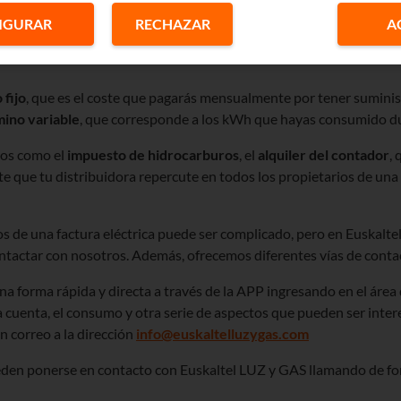
distribuidora y cuyo precio también está regulado por el Gobierno
IGURAR
RECHAZAR
A
egún la zona
y las circunstancias del usuario.
 fijo
, que es el coste que pagarás mensualmente por tener sumini
mino variable
, que corresponde a los kWh que hayas consumido d
tos como el
impuesto de hidrocarburos
, el
alquiler del contador
, 
rte que tu distribuidora repercute en todos los propietarios de un
os de una factura eléctrica puede ser complicado, pero en Euskal
ontactar con nosotros. Además, ofrecemos diferentes vías de contac
na forma rápida y directa a través de la APP ingresando en el área 
 cuenta, el consumo y otra serie de aspectos que pueden ser intere
 correo a la dirección
info@euskaltelluzygas.com
pueden ponerse en contacto con Euskaltel LUZ y GAS llamando de f