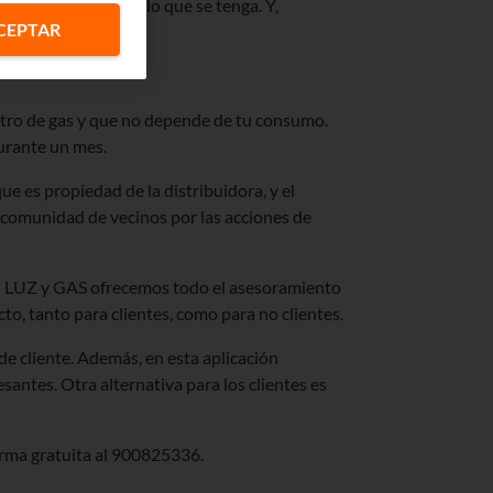
 y depende del modelo que se tenga. Y,
CEPTAR
stro de gas y que no depende de tu consumo.
urante un mes.
que es propiedad de la distribuidora, y el
a comunidad de vecinos por las acciones de
tel LUZ y GAS ofrecemos todo el asesoramiento
to, tanto para clientes, como para no clientes.
de cliente. Además, en esta aplicación
santes. Otra alternativa para los clientes es
orma gratuita al 900825336.