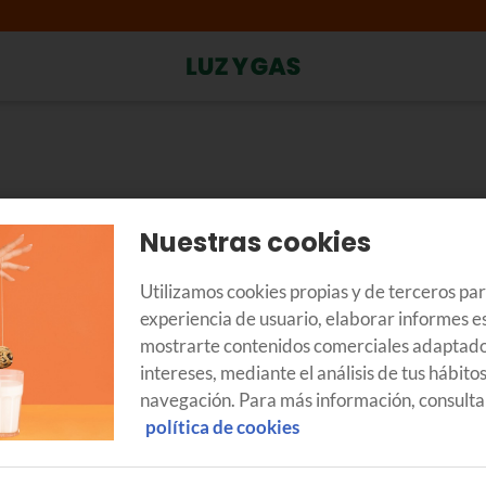
ura
Nuestras cookies
onceptos que te aclaramos a continuación.
Utilizamos cookies propias y de terceros pa
experiencia de usuario, elaborar informes es
mostrarte contenidos comerciales adaptado
da
, que está indicada con dos precios al tener dos tramos de poten
intereses, mediante el análisis de tus hábito
energía
, que se corresponde a los kWh que se consuman durante 
navegación. Para más información, consulta
nsumo de los tres tramos, pero el precio siempre será el mismo.
política de cookies
o eléctrico
que, actualmente, aplica un 3,8% (habitualmente es de 