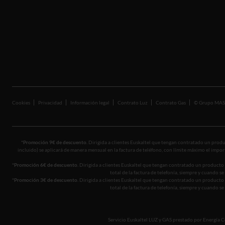
App de Euskaltel Luz y Gas
Compensación Huella de Carbono
Blog
Cookies
Privacidad
Información legal
Contrato Luz
Contrato Gas
© Grupo MA
*Promoción 9€ de descuento.
Dirigida a clientes Euskaltel que tengan contratado un produc
incluido) se aplicará de manera mensual en la factura de teléfono, con límite máximo el import
*Promoción 6€ de descuento.
Dirigida a clientes Euskaltel que tengan contratado un producto 
total de la factura de telefonía, siempre y cuando 
*Promoción 3€ de descuento.
Dirigida a clientes Euskaltel que tengan contratado un producto 
total de la factura de telefonía, siempre y cuando 
Servicio Euskaltel LUZ y GAS prestado por Energía Col