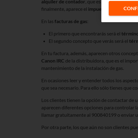
alquiler de contador
, que es propiedad de la 
CONF
finalmente, aparece el
impuesto que aplique s
En las
facturas de gas
:
El primero que encontrarás será el
término
El segundo concepto que verás será el
tér
En tu factura, además, aparecen otros concep
Canon IRC
de la distribuidora, que es el impo
mantenimiento de la instalación de gas.
En ocasiones leer y entender todos los aspect
que sea necesario. Para ello sólo tienes que c
Los clientes tienen la opción de contactar de u
aparecen diferentes opciones para controlar la
llamar gratuitamente al 900840199 o enviar un
Por otra parte, los que aún no son clientes 