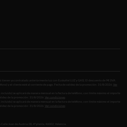
si tienen ya contratado anteriormente luz con Euskaltel LUZ y GAS). El descuento de 9€ (IVA
léfono) y el cliente esté al corriente de pago. Fecha de validez de la promoción: 31/8/2026.
Ver
incluido) se aplicará de manera mensual en la factura de teléfono, con límite máximo el importe
 validez de la promoción: 31/8/2026.
Ver condiciones
incluido) se aplicará de manera mensual en la factura de teléfono, con límite máximo el importe
 validez de la promoción: 31/8/2026.
Ver condiciones
 Calle Juan de Austria 28, 4ª planta, 46002, Valencia.