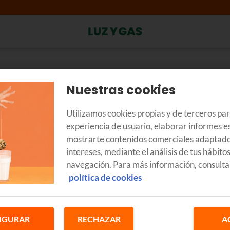
Nuestras cookies
ándome mi compañía anterio
Utilizamos cookies propias y de terceros pa
experiencia de usuario, elaborar informes es
 realizar el consumo, en el momento en el que te pases a Euskalt
Una vez recibida y pagada esa factura, tu anterior compañía no deb
mostrarte contenidos comerciales adaptado
 pendiente con ellos y estos se vean obligados a continuar con l
intereses, mediante el análisis de tus hábito
navegación. Para más información, consulta
política de cookies
 de cambio de compañía eléctrica está regulado por la normativ
esas están obligadas a cumplir con los plazos y procedimientos es
IGURAR
RECHAZAR
A