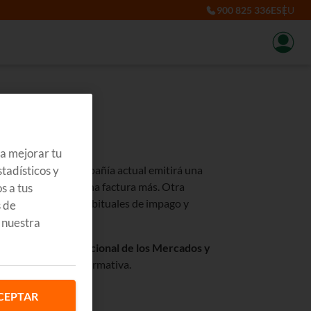
900 825 336
ES
EU
r?
ra mejorar tu
tadísticos y
el LUZ y GAS tu compañía actual emitirá una
ería enviarte ninguna factura más. Otra
s a tus
os procedimientos habituales de impago y
s de
 nuestra
a de la Comisión Nacional de los Mercados y
tablecidos por la normativa.
CEPTAR