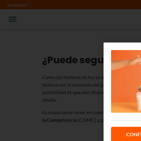
¿Puede seguir cobr
Como las facturas de luz se abonan después de
factura con el consumo del periodo en curso. 
posibilidad es que aún dispongas de una deuda
deuda.
Es importante tener en cuenta que
el proceso
la Competencia
(CNMC) y, por tanto, las empr
CONF