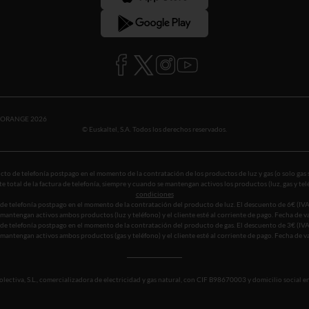
SORANGE 2026
© Euskaltel, S.A. Todos los derechos reservados.
to de telefonía postpago en el momento de la contratación de los productos de luz y gas (o solo gas 
e total de la factura de telefonía, siempre y cuando se mantengan activos los productos (luz, gas y te
condiciones
de telefonía postpago en el momento de la contratación del producto de luz. El descuento de 6€ (IVA 
se mantengan activos ambos productos (luz y teléfono) y el cliente esté al corriente de pago. Fecha de
de telefonía postpago en el momento de la contratación del producto de gas. El descuento de 3€ (IVA 
se mantengan activos ambos productos (gas y teléfono) y el cliente esté al corriente de pago. Fecha de
ectiva, S.L., comercializadora de electricidad y gas natural, con CIF B98670003 y domicilio social en