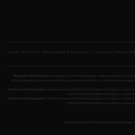
Compensación Huella de Carbono
Blog
Cookies
Privacidad
Información legal
Contrato Luz
Contrato Gas
© Grupo MA
*Promoción 9€ de descuento.
Dirigida a clientes Euskaltel que tengan contratado un produc
incluido) se aplicará de manera mensual en la factura de teléfono, con límite máximo el import
*Promoción 6€ de descuento.
Dirigida a clientes Euskaltel que tengan contratado un producto 
total de la factura de telefonía, siempre y cuando 
*Promoción 3€ de descuento.
Dirigida a clientes Euskaltel que tengan contratado un producto 
total de la factura de telefonía, siempre y cuando 
Servicio Euskaltel LUZ y GAS prestado por Energía Col