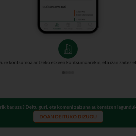
ure kontsumoa antzeko etxeen kontsumoarekin, eta izan zaitez ef
rik baduzu? Deitu guri, eta komeni zaizuna aukeratzen lagundu
DOAN DEITUKO DIZUGU