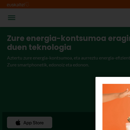
Zure energia-kontsumoa eragin
duen teknologia
Aztertu zure energia-kontsumoa, eta aurreztu energia-efizient
Zure smartphonetik, edonoiz eta edonon.