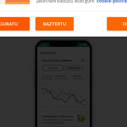
jakin nahi baduzu, ikusi gure
cookie-politi
GURATU
BAZTERTU
O
ontsumoa Euskaltel ARGIA eta GASA
apl