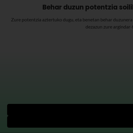
Behar duzun potentzia soil
Zure potentzia aztertuko dugu, eta benetan behar duzunera
dezazun zure argindar-