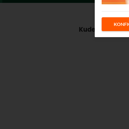
KONFI
Kudeatu zure k