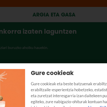
korra izaten laguntzen
ziari buruzko aholku hauekin.
Gure cookieak
Gure cookieak eta beste batzuenak erabiltz
erabiltzaile-esperientzia hobetzeko, estatis
eta zuretzat interesgarria izan daitekeen pu
egiteko, zure nabigazio-ohiturak kontuan h