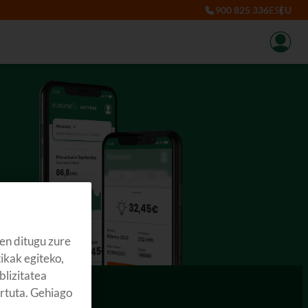
900 825 336
ES
EU
en ditugu zure
tikak egiteko,
blizitatea
artuta. Gehiago