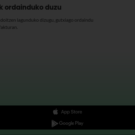
ik ordainduko duzu
 doitzen lagunduko dizugu, gutxiago ordaindu
fakturan.