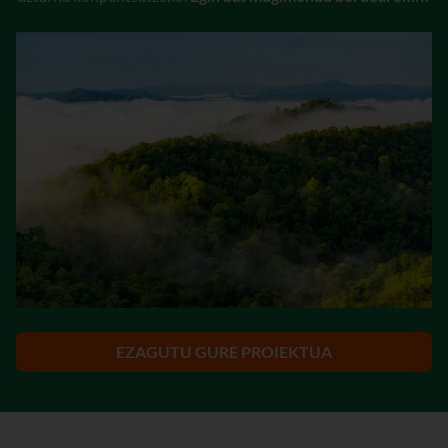
EZAGUTU GURE PROIEKTUA